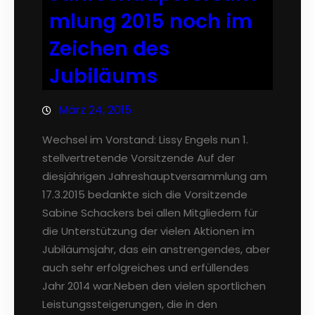
mlung 2015 noch im
Zeichen des
Jubiläums
März 24, 2015
Wechsel im Vorstand: Lissy Engels nun 1.
stellvertretende Vorsitzende Auf der
diesjährigen Jahreshauptversammlung am
17.3.2015 bedankte sich die Vorsitzende
Sabine Schackers bei allen Mitgliedern für
die Unterstützung der vielen Aktionen im
Jubiläumsjahr, das ein anstrengendes, aber
auch sehr erfolgreiches und erfüllendes
Jahr 2014 war.Neben den vielen sportlichen
Leistungssteigerungen, die in den