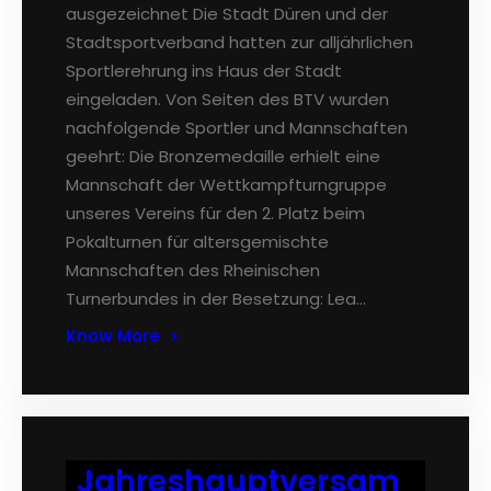
ausgezeichnet Die Stadt Düren und der
Stadtsportverband hatten zur alljährlichen
Sportlerehrung ins Haus der Stadt
eingeladen. Von Seiten des BTV wurden
nachfolgende Sportler und Mannschaften
geehrt: Die Bronzemedaille erhielt eine
Mannschaft der Wettkampfturngruppe
unseres Vereins für den 2. Platz beim
Pokalturnen für altersgemischte
Mannschaften des Rheinischen
Turnerbundes in der Besetzung: Lea…
Know More
Jahreshauptversam