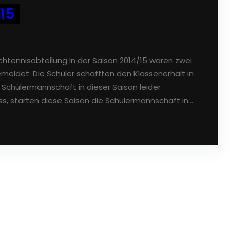
15
htennisabteilung In der Saison 2014/15 waren zwei
eldet. Die Schüler schafften den Klassenerhalt in
r Schülermannschaft in dieser Saison leider
s, starten diese Saison die Schülermannschaft in…