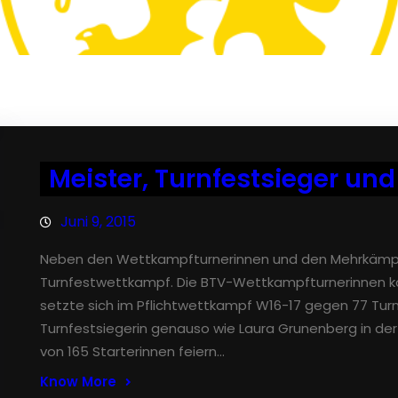
Meister, Turnfestsieger un
Juni 9, 2015
Neben den Wettkampfturnerinnen und den Mehrkämpfer
Turnfestwettkampf. Die BTV-Wettkampfturnerinnen ko
setzte sich im Pflichtwettkampf W16-17 gegen 77 Tur
Turnfestsiegerin genauso wie Laura Grunenberg in der 
von 165 Starterinnen feiern…
Know More