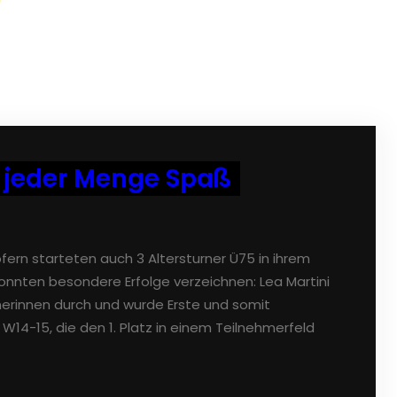
d jeder Menge Spaß
n starteten auch 3 Altersturner Ü75 in ihrem
nnten besondere Erfolge verzeichnen: Lea Martini
nerinnen durch und wurde Erste und somit
W14-15, die den 1. Platz in einem Teilnehmerfeld