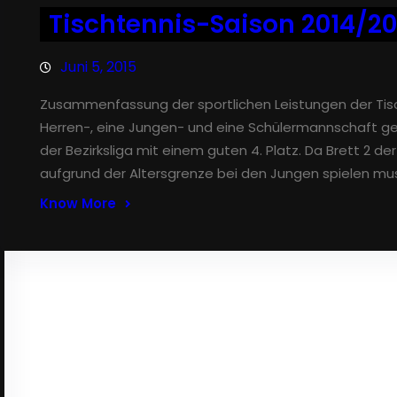
Tischtennis-Saison 2014/20
Juni 5, 2015
Zusammenfassung der sportlichen Leistungen der Tisc
Herren-, eine Jungen- und eine Schülermannschaft gem
der Bezirksliga mit einem guten 4. Platz. Da Brett 2 de
aufgrund der Altersgrenze bei den Jungen spielen mus
Know More