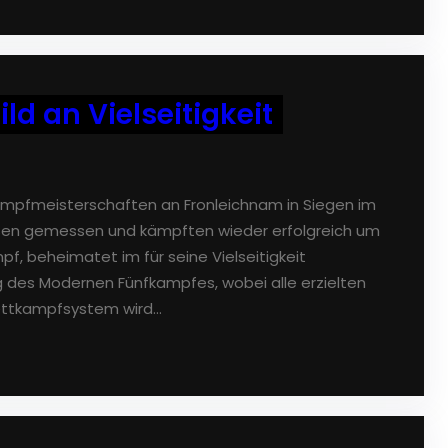
d an Vielseitigkeit
pfmeisterschaften an Fronleichnam in Siegen im
ßen gemessen und kämpften wieder erfolgreich um
pf, beheimatet im für seine Vielseitigkeit
 des Modernen Fünfkampfes, wobei alle erzielten
ettkampfsystem wird…