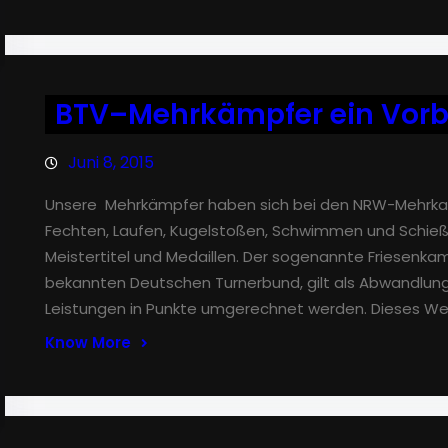
BTV–Mehrkämpfer ein Vorbil
Juni 8, 2015
Unsere Mehrkämpfer haben sich bei den NRW-Mehrkam
Fechten, Laufen, Kugelstoßen, Schwimmen und Schie
Meistertitel und Medaillen. Der sogenannte Friesenkam
bekannten Deutschen Turnerbund, gilt als Abwandlung
Leistungen in Punkte umgerechnet werden. Dieses W
Know More