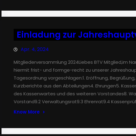
Einladung zur Jahreshaup
Apr. 4, 2024
Mitgliederversammlung 2024Liebes BTV Mitglied,im N
hiermit frist- und formge-recht zu unserer Jahreshau
Tagesordnung vorgeschlagen:1. Eröffnung, Begrüßung, 
Kurzberichte aus den Abteilungen4. Ehrungen5. Kassen
des Kassenwartes und des weiteren Vorstandes8. Wah
Vorstand9.2 Verwaltungsrat9.3 Ehrenrat9.4 Kassenprüf
Know More