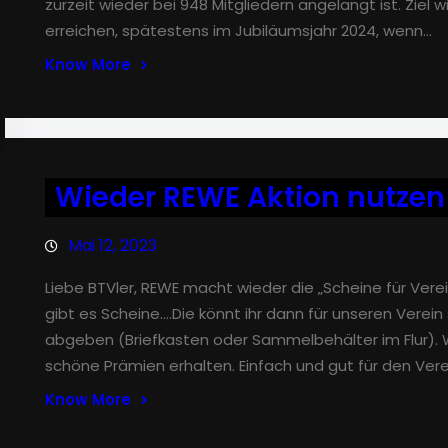
zurzeit wieder bei 948 Mitgliedern angelangt ist. Ziel w
erreichen, spätestens im Jubiläumsjahr 2024, wenn…
Know More
Wieder REWE Aktion nutzen
Mai 12, 2023
Liebe BTVler, REWE macht wieder die „Scheine für Vere
gibt es Scheine….Die könnt ihr dann für unseren Verein
abgeben (Briefkasten oder Sammelbehälter im Flur). 
schöne Prämien erhalten. Einfach und gut für den Vere
Know More