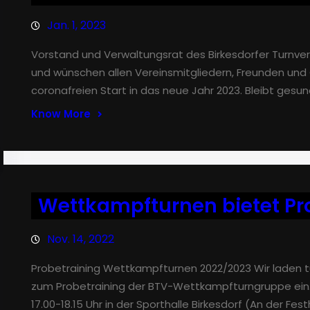
Jan. 1, 2023
Vorstand und Verwaltungsrat des Birkesdorfer Turnvere
und wünschen allen Vereinsmitgliedern, Freunden und
coronafreien Start in das neue Jahr 2023. Bleibt gesun
Know More
Wettkampfturnen bietet Pr
Nov. 14, 2022
Probetraining Wettkampfturnen 2022/2023 Wir laden 
zum Probetraining der BTV-Wettkampfturngruppe ein.
17.00-18.15 Uhr in der Sporthalle Birkesdorf (An der Fes