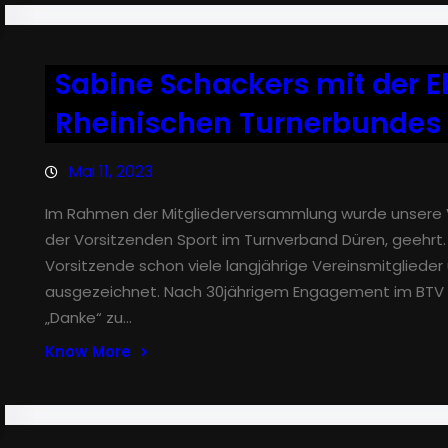
Sabine Schackers mit der 
Rheinischen Turnerbundes
Mai 11, 2023
Im Rahmen der Mitgliederversammlung wurde unsere V
der Vorsitzenden Sport im Turnverband Düren, geehrt. 
Vorsitzende schon viele langjährige Vereinsmitgliede
ausgezeichnet. Nach 30jährigem Engagement im BTV wa
„Danke“ zu…
Know More