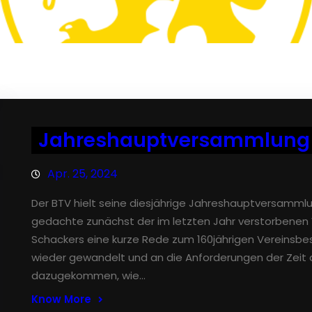
Jahreshauptversammlung
Apr. 25, 2024
Der BTV hielt seine diesjährige Jahreshauptversammlun
gedachte zunächst der im letzten Jahr verstorbenen V
Schackers eine kurze Rede zum 160jährigen Vereinsbes
wieder gewandelt und an die Anforderungen der Zeit
dazugekommen, wie…
Know More