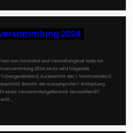
tversammlung 2024
amen von Vorstand und Verwaltungsrat lade ich
ptversammlung 2024 ein.Es wird folgende
Totengedenken2. Kurzbericht der 1. Vorsitzenden3.
bericht6. Bericht der Kassenprüfer7. Entlastung
l eines Versammlungsleiters9. Neuwahlen9.1
er10.…