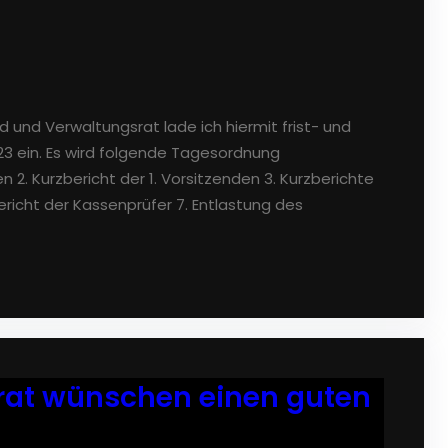
 und Verwaltungsrat lade ich hiermit frist- und
 ein. Es wird folgende Tagesordnung
 2. Kurzbericht der 1. Vorsitzenden 3. Kurzberichte
ericht der Kassenprüfer 7. Entlastung des
rat wünschen einen guten