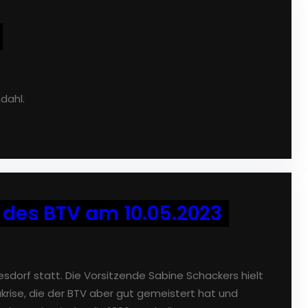
mdahl.
es BTV am 10.05.2023
kesdorf statt. Die Vorsitzende Sabine Schackers hielt
krise, die der BTV aber gut gemeistert hat und