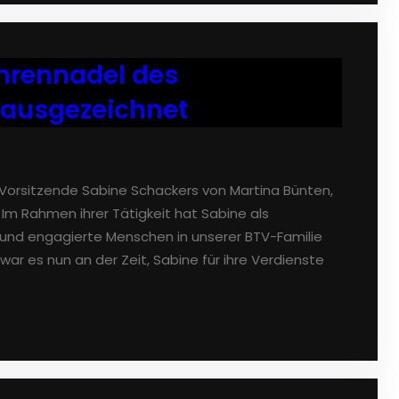
Ehrennadel des
 ausgezeichnet
orsitzende Sabine Schackers von Martina Bünten,
Im Rahmen ihrer Tätigkeit hat Sabine als
r und engagierte Menschen in unserer BTV-Familie
r es nun an der Zeit, Sabine für ihre Verdienste