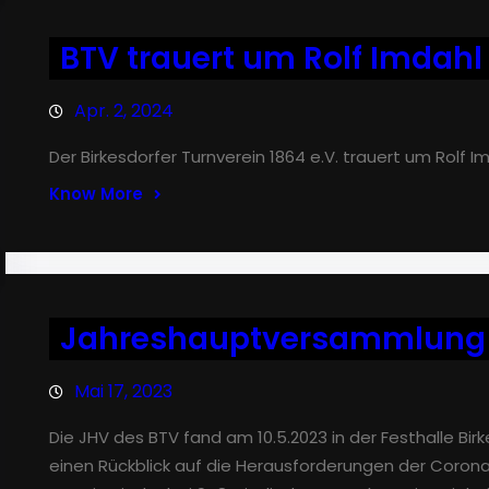
BTV trauert um Rolf Imdahl
Apr. 2, 2024
Der Birkesdorfer Turnverein 1864 e.V. trauert um Rolf I
Know More
Jahreshauptversammlung d
Mai 17, 2023
Die JHV des BTV fand am 10.5.2023 in der Festhalle Bir
einen Rückblick auf die Herausforderungen der Corona