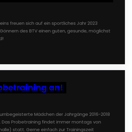
ins freuen sich auf ein sportliches Jahr 2023
 Gönnern des BTV einen guten, gesunde, möglichst
d!
obetraining an!
turnbegeisterte Mädchen der Jahrgänge 2016-2018
 Das Probetraining findet immer montags von
thalle) statt. Gerne einfach zur Trainingszeit