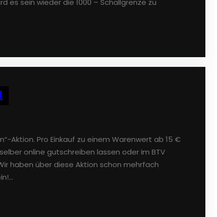
ird es sein wieder die 1000 – Schallgrenze zu
!
in“-Aktion. Pro Einkauf zu einem Warenwert ab 15 €
 selber online gutschreiben lassen oder im BTV
Wir haben über diese Aktion schon mehrfach
in!…