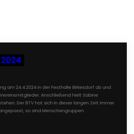
 2024
g am 24.4.2024 in der Festhalle Birkesdorf ab und
ereinsmitglieder. Anschließend hielt Sabine
tehen. Der BTV hat sich in dieser langen Zeit immer
 angepasst, so sind Menschengruppen